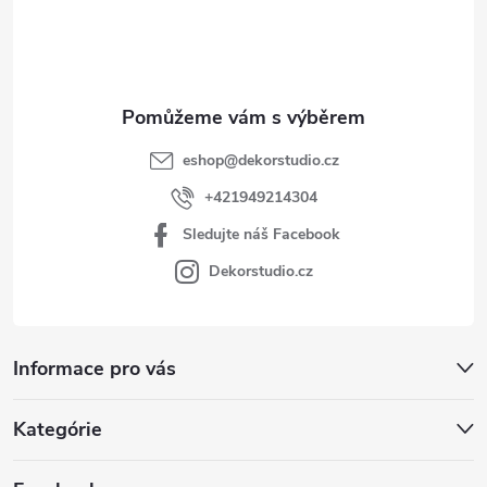
í
eshop
@
dekorstudio.cz
+421949214304
Sledujte náš Facebook
Dekorstudio.cz
Informace pro vás
Kategórie