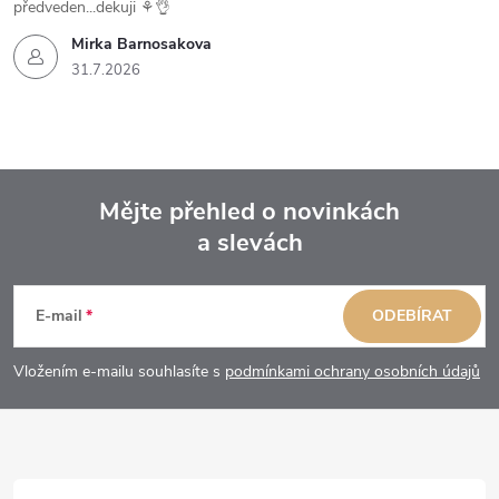
předveden...dekuji ⚘️👌
Mirka Barnosakova
31.7.2026
Mějte přehled o novinkách
a slevách
Z
á
E-mail
ODEBÍRAT
p
Vložením e-mailu souhlasíte s
podmínkami ochrany osobních údajů
a
t