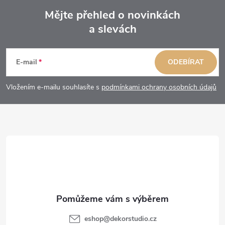
Mějte přehled o novinkách
a slevách
Z
á
E-mail
ODEBÍRAT
p
Vložením e-mailu souhlasíte s
podmínkami ochrany osobních údajů
a
t
í
eshop
@
dekorstudio.cz