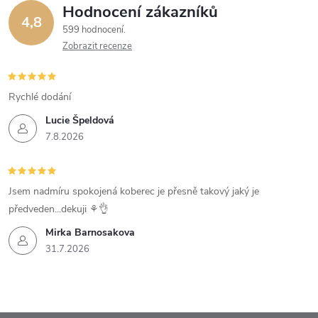
Hodnocení zákazníků
4,8
599 hodnocení
Zobrazit recenze
Rychlé dodání
Lucie Špeldová
7.8.2026
Jsem nadmíru spokojená koberec je přesně takový jaký je
předveden...dekuji ⚘️👌
Mirka Barnosakova
31.7.2026