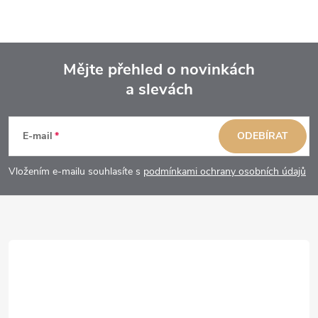
Mějte přehled o novinkách
a slevách
Z
á
E-mail
ODEBÍRAT
p
Vložením e-mailu souhlasíte s
podmínkami ochrany osobních údajů
a
t
í