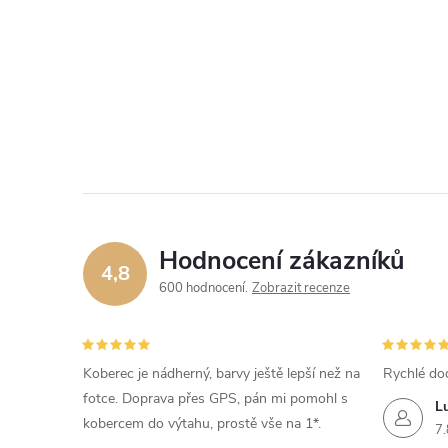
Hodnocení zákazníků
4,8
600 hodnocení
Zobrazit recenze
Koberec je nádherný, barvy ještě lepší než na
Rychlé do
fotce. Doprava přes GPS, pán mi pomohl s
L
kobercem do výtahu, prostě vše na 1*.
7.