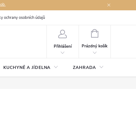
sob.
y ochrany osobních údajů
Napište nám
NÁKUPNÍ
KOŠÍK
Prázdný košík
Přihlášení
KUCHYNĚ A JÍDELNA
ZAHRADA
TÉMĚŘ