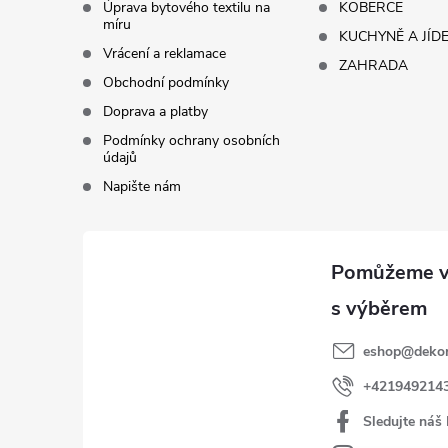
í
Úprava bytového textilu na
KOBERCE
míru
KUCHYNĚ A JÍD
Vrácení a reklamace
ZAHRADA
Obchodní podmínky
Doprava a platby
Podmínky ochrany osobních
údajů
Napište nám
eshop
@
dekor
+421949214
Sledujte náš