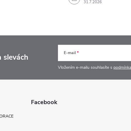
31.7.2026
E-mail
a slevách
Vložením e-mailu souhlasíte s
podmínka
Facebook
KORACE