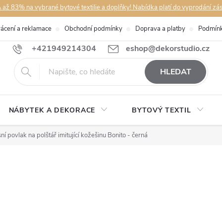
až 83% na vybrané bytové textilie a doplňky! Nabídka platí do vyprodání zá
rácení a reklamace
Obchodní podmínky
Doprava a platby
Podmínk
+421949214304
eshop@dekorstudio.cz
HLEDAT
NÁBYTEK A DEKORACE
BYTOVÝ TEXTIL
ní povlak na polštář imitující kožešinu Bonito - černá