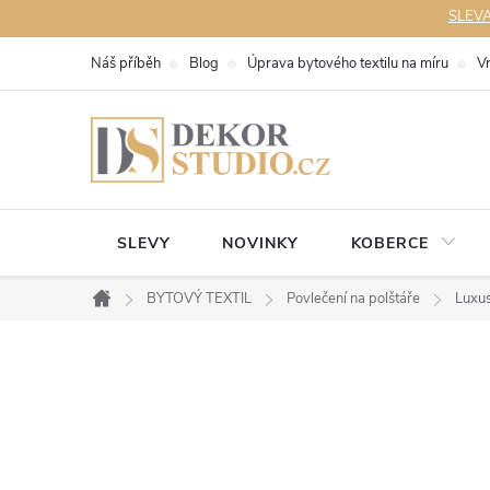
Přejít
SLEVA 
na
Náš příběh
Blog
Úprava bytového textilu na míru
V
obsah
SLEVY
NOVINKY
KOBERCE
BYTOVÝ TEXTIL
Povlečení na polštáře
Luxus
Domů