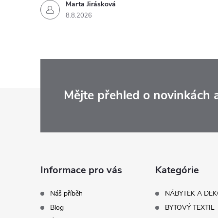
Marta Jirásková
8.8.2026
Z
Mějte přehled o novinkách
á
p
a
Informace pro vás
Kategórie
t
Náš příběh
NÁBYTEK A DE
Blog
BYTOVÝ TEXTIL