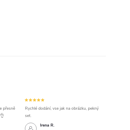
e přesně
Rychlé dodání, vse jak na obrázku, pekný
️👌
set.
Irena R.