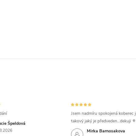
dání
Jsem nadmíru spokojená koberec j
takový jaký je předveden...dekuji ⚘
ucie Špeldová
8.2026
Mirka Barnosakova