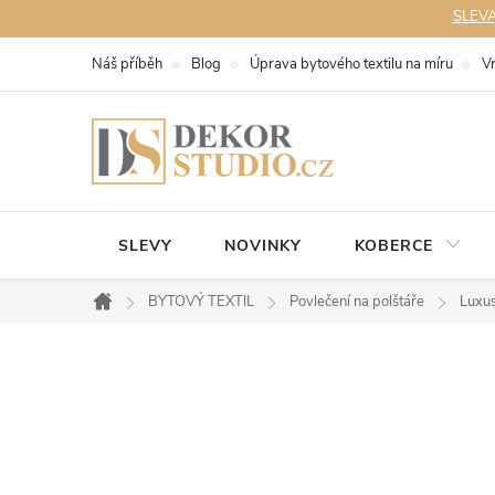
Přejít
SLEVA 
na
Náš příběh
Blog
Úprava bytového textilu na míru
V
obsah
SLEVY
NOVINKY
KOBERCE
BYTOVÝ TEXTIL
Povlečení na polštáře
Luxus
Domů