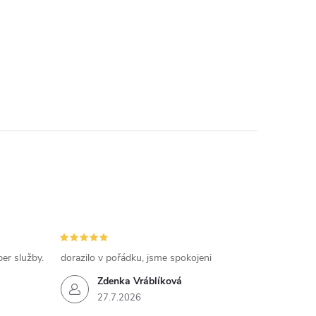
per služby.
dorazilo v pořádku, jsme spokojeni
Zdenka Vráblíková
27.7.2026