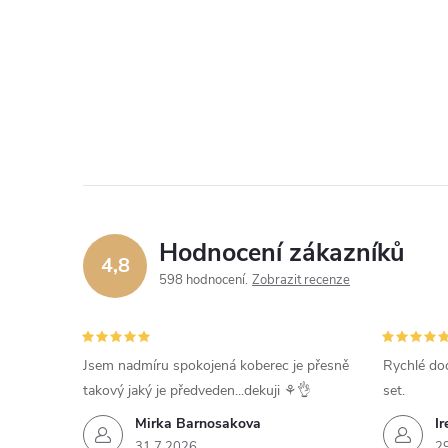
Hodnocení zákazníků
4,8
598 hodnocení
Zobrazit recenze
Jsem nadmíru spokojená koberec je přesně
Rychlé dod
takový jaký je předveden...dekuji ⚘️👌
set.
Mirka Barnosakova
Ir
31.7.2026
2