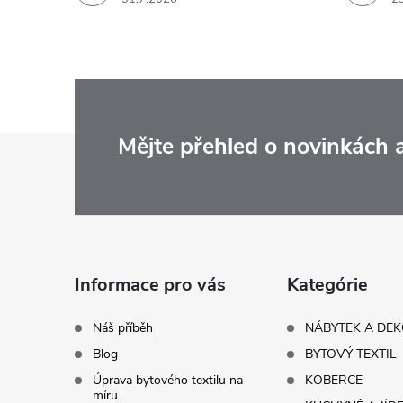
Z
Mějte přehled o novinkách
á
p
a
Informace pro vás
Kategórie
t
Náš příběh
NÁBYTEK A DE
Blog
BYTOVÝ TEXTIL
í
Úprava bytového textilu na
KOBERCE
míru