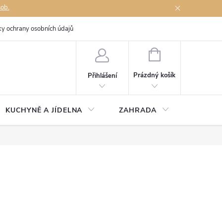
sob.
y ochrany osobních údajů
Napište nám
NÁKUPNÍ
KOŠÍK
Prázdný košík
Přihlášení
KUCHYNĚ A JÍDELNA
ZAHRADA
TÉMĚŘ