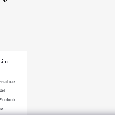
ELNA
studio.cz
304
 Facebook
cz