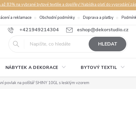
až 83% na vybrané bytové textilie a doplňky! Nabídka platí do vyprodání zá
rácení a reklamace
Obchodní podmínky
Doprava a platby
Podmínk
+421949214304
eshop@dekorstudio.cz
HLEDAT
NÁBYTEK A DEKORACE
BYTOVÝ TEXTIL
ní povlak na polštář SHINY 10GL s lesklým vzorem