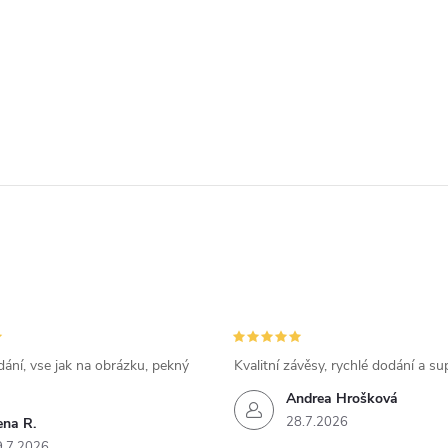
ání, vse jak na obrázku, pekný
Kvalitní závěsy, rychlé dodání a su
Andrea Hrošková
28.7.2026
ena R.
9.7.2026