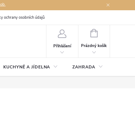
sob.
y ochrany osobních údajů
Napište nám
NÁKUPNÍ
KOŠÍK
Prázdný košík
Přihlášení
KUCHYNĚ A JÍDELNA
ZAHRADA
TÉMĚŘ