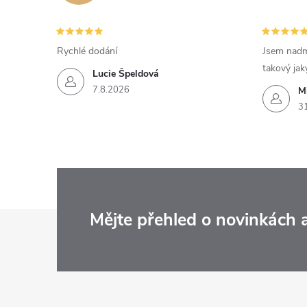
Rychlé dodání
Jsem nadm
takový jak
Lucie Špeldová
7.8.2026
M
3
Z
Mějte přehled o novinkách
á
p