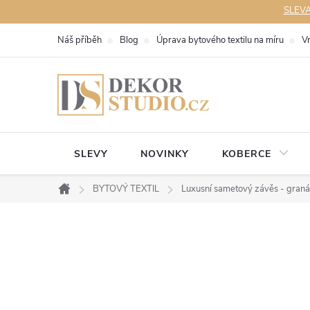
Přejít
SLEVA 
na
Náš příběh
Blog
Úprava bytového textilu na míru
V
obsah
SLEVY
NOVINKY
KOBERCE
BYTOVÝ TEXTIL
Luxusní sametový závěs - gra
Domů