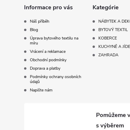
a
Informace pro vás
Kategórie
t
Náš příběh
NÁBYTEK A DE
Blog
BYTOVÝ TEXTIL
í
Úprava bytového textilu na
KOBERCE
míru
KUCHYNĚ A JÍD
Vrácení a reklamace
ZAHRADA
Obchodní podmínky
Doprava a platby
Podmínky ochrany osobních
údajů
Napište nám