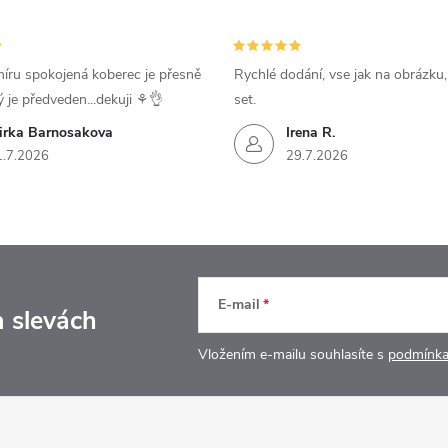
íru spokojená koberec je přesně
Rychlé dodání, vse jak na obrázku
ý je předveden...dekuji ⚘️👌
set.
irka Barnosakova
Irena R.
1.7.2026
29.7.2026
E-mail
a slevách
Vložením e-mailu souhlasíte s
podmínka