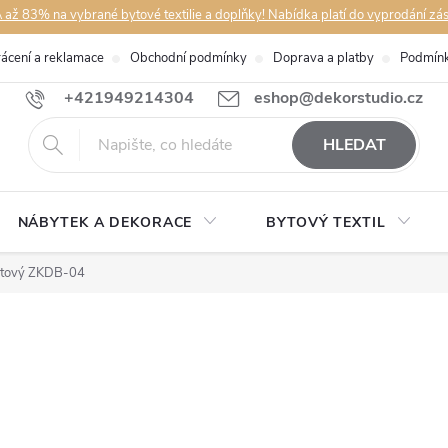
až 83% na vybrané bytové textilie a doplňky! Nabídka platí do vyprodání zá
rácení a reklamace
Obchodní podmínky
Doprava a platby
Podmínk
+421949214304
eshop@dekorstudio.cz
HLEDAT
NÁBYTEK A DEKORACE
BYTOVÝ TEXTIL
nátový ZKDB-04