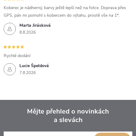
Koberec je nádherný, barvy ještě lepší než na fotce. Doprava přes
GPS, pán mi pomohl s kobercem do výtahu, prostě vše na 1*.
Marta Jirásková
8.8.2026
Rychlé dodání
Lucie Špeldová
7.8.2026
Mějte přehled o novinkách
a slevách
Z