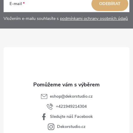
á
E-mail
ODEBÍRAT
p
Vložením e-mailu souhlasíte s
podmínkami ochrany osobních údajů
a
t
í
eshop
@
dekorstudio.cz
+421949214304
Sledujte náš Facebook
Dekorstudio.cz