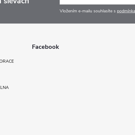
a slevách
Vložením e-mailu souhlasíte s
podmínka
Facebook
KORACE
ELNA