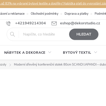
až 83% na vybrané bytové textilie a doplňky! Nabídka platí do vyprodání zá
rácení a reklamace
Obchodní podmínky
Doprava a platby
Podmínk
+421949214304
eshop@dekorstudio.cz
HLEDAT
NÁBYTEK A DEKORACE
BYTOVÝ TEXTIL
nzoly
Moderní dřevěný konferenční stolek 80cm SCANDI JAPANDI – dub