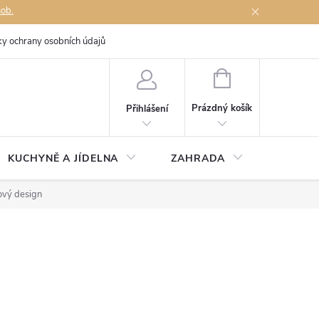
sob.
y ochrany osobních údajů
Napište nám
NÁKUPNÍ
KOŠÍK
Prázdný košík
Přihlášení
KUCHYNĚ A JÍDELNA
ZAHRADA
TÉMĚŘ
ový design