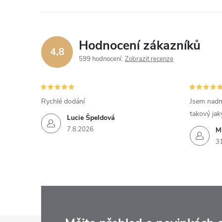
Hodnocení zákazníků
4,8
599 hodnocení
Zobrazit recenze
Rychlé dodání
Jsem nadm
takový jak
Lucie Špeldová
7.8.2026
M
3