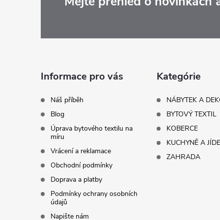
Z
Mějte přehled o novinkách
á
p
a
Informace pro vás
Kategórie
t
Náš příběh
NÁBYTEK A DE
Blog
BYTOVÝ TEXTIL
í
Úprava bytového textilu na
KOBERCE
míru
KUCHYNĚ A JÍD
Vrácení a reklamace
ZAHRADA
Obchodní podmínky
Doprava a platby
Podmínky ochrany osobních
údajů
Napište nám