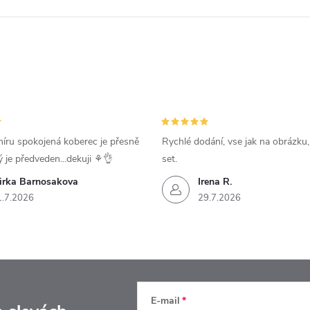
íru spokojená koberec je přesně
Rychlé dodání, vse jak na obrázku
ý je předveden...dekuji ⚘️👌
set.
irka Barnosakova
Irena R.
1.7.2026
29.7.2026
E-mail