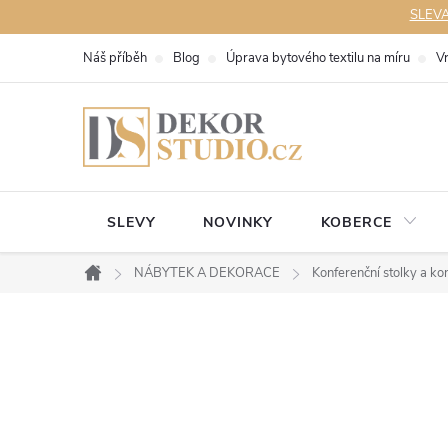
Přejít
SLEVA 
na
Náš příběh
Blog
Úprava bytového textilu na míru
V
obsah
SLEVY
NOVINKY
KOBERCE
NÁBYTEK A DEKORACE
Konferenční stolky a ko
Domů