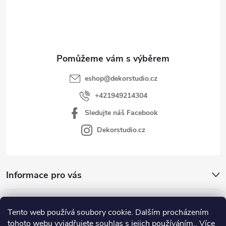
í
eshop
@
dekorstudio.cz
+421949214304
Sledujte náš Facebook
Dekorstudio.cz
Informace pro vás
Kategórie
Tento web používá soubory cookie. Dalším procházením
tohoto webu vyjadřujete souhlas s jejich používáním.. Více