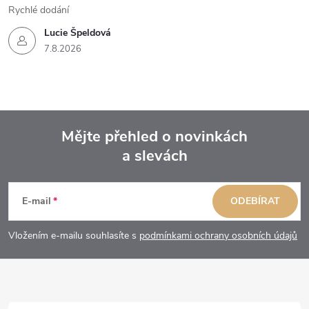
Rychlé dodání
Lucie Špeldová
7.8.2026
Mějte přehled o novinkách
a slevách
Z
á
E-mail
ODEBÍRAT
p
Vložením e-mailu souhlasíte s
podmínkami ochrany osobních údajů
a
t