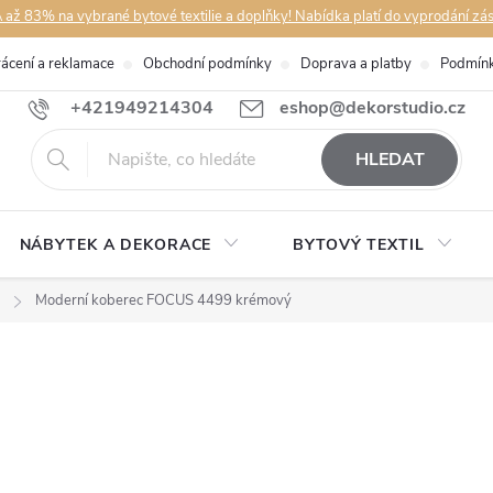
až 83% na vybrané bytové textilie a doplňky! Nabídka platí do vyprodání zá
rácení a reklamace
Obchodní podmínky
Doprava a platby
Podmínk
+421949214304
eshop@dekorstudio.cz
HLEDAT
NÁBYTEK A DEKORACE
BYTOVÝ TEXTIL
Moderní koberec FOCUS 4499 krémový