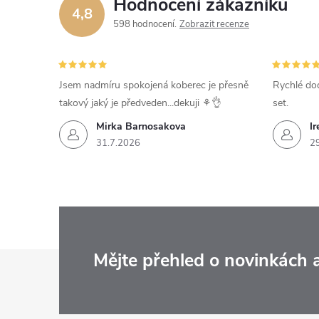
Hodnocení zákazníků
4,8
598 hodnocení
Zobrazit recenze
Jsem nadmíru spokojená koberec je přesně
Rychlé dod
takový jaký je předveden...dekuji ⚘️👌
set.
Mirka Barnosakova
Ir
31.7.2026
2
Z
Mějte přehled o novinkách
á