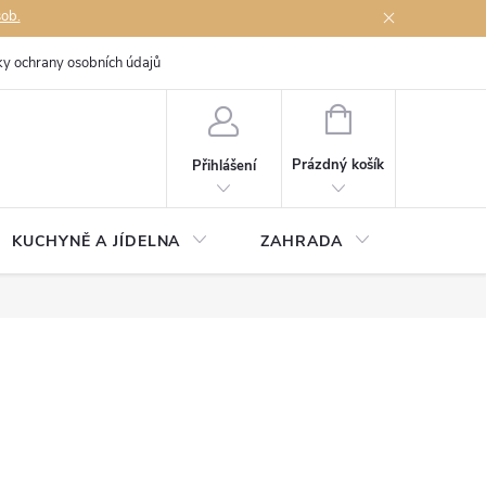
sob.
y ochrany osobních údajů
Napište nám
NÁKUPNÍ
KOŠÍK
Prázdný košík
Přihlášení
KUCHYNĚ A JÍDELNA
ZAHRADA
TÉMĚŘ