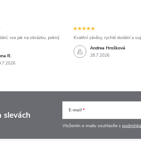
ání, vse jak na obrázku, pekný
Kvalitní závěsy, rychlé dodání a su
Andrea Hrošková
28.7.2026
ena R.
9.7.2026
E-mail
a slevách
Vložením e-mailu souhlasíte s
podmínka