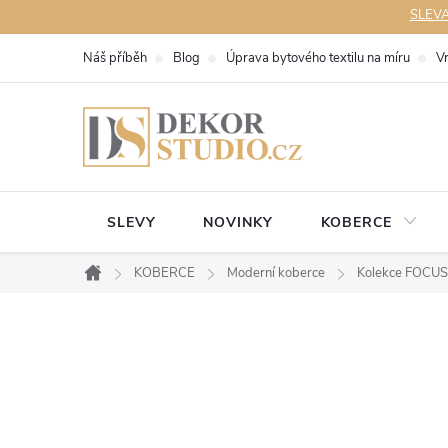
Přejít
SLEVA 
na
Náš příběh
Blog
Úprava bytového textilu na míru
V
obsah
SLEVY
NOVINKY
KOBERCE
KOBERCE
Moderní koberce
Kolekce FOCUS
Domů