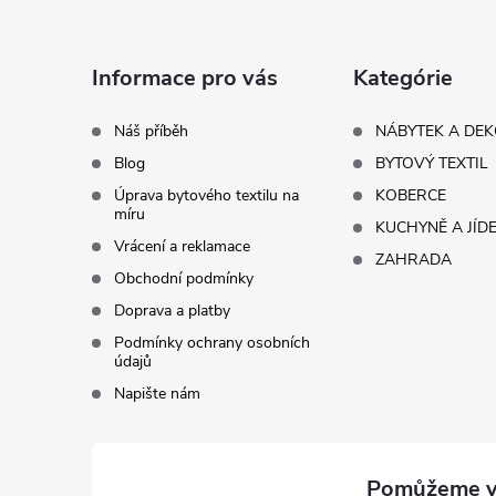
p
a
Informace pro vás
Kategórie
t
Náš příběh
NÁBYTEK A DE
Blog
BYTOVÝ TEXTIL
í
Úprava bytového textilu na
KOBERCE
míru
KUCHYNĚ A JÍD
Vrácení a reklamace
ZAHRADA
Obchodní podmínky
Doprava a platby
Podmínky ochrany osobních
údajů
Napište nám