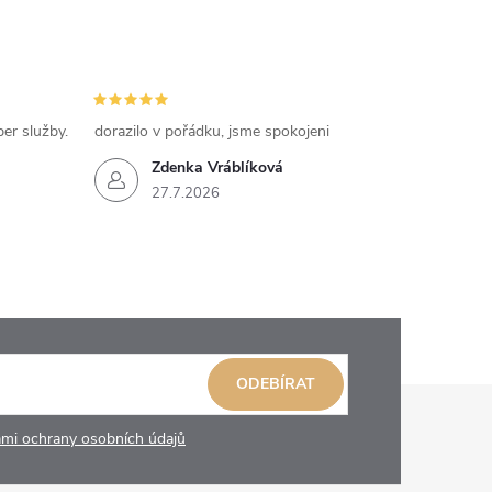
per služby.
dorazilo v pořádku, jsme spokojeni
Zdenka Vráblíková
27.7.2026
ODEBÍRAT
mi ochrany osobních údajů