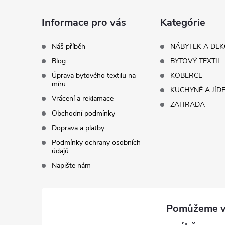
a
Informace pro vás
Kategórie
t
Náš příběh
NÁBYTEK A DE
Blog
BYTOVÝ TEXTIL
í
Úprava bytového textilu na
KOBERCE
míru
KUCHYNĚ A JÍD
Vrácení a reklamace
ZAHRADA
Obchodní podmínky
Doprava a platby
Podmínky ochrany osobních
údajů
Napište nám