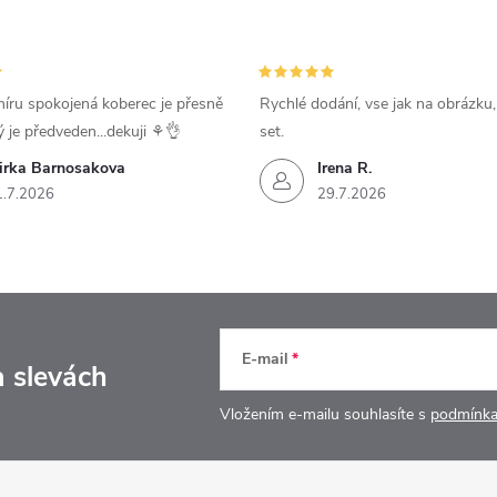
íru spokojená koberec je přesně
Rychlé dodání, vse jak na obrázku
ý je předveden...dekuji ⚘️👌
set.
irka Barnosakova
Irena R.
1.7.2026
29.7.2026
E-mail
a slevách
Vložením e-mailu souhlasíte s
podmínka