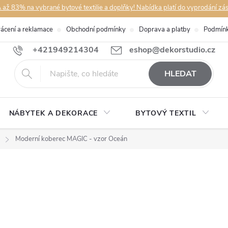
až 83% na vybrané bytové textilie a doplňky! Nabídka platí do vyprodání zá
rácení a reklamace
Obchodní podmínky
Doprava a platby
Podmínk
+421949214304
eshop@dekorstudio.cz
HLEDAT
NÁBYTEK A DEKORACE
BYTOVÝ TEXTIL
Moderní koberec MAGIC - vzor Oceán