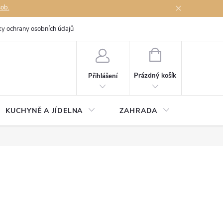
sob.
y ochrany osobních údajů
Napište nám
NÁKUPNÍ
KOŠÍK
Prázdný košík
Přihlášení
KUCHYNĚ A JÍDELNA
ZAHRADA
TÉMĚŘ