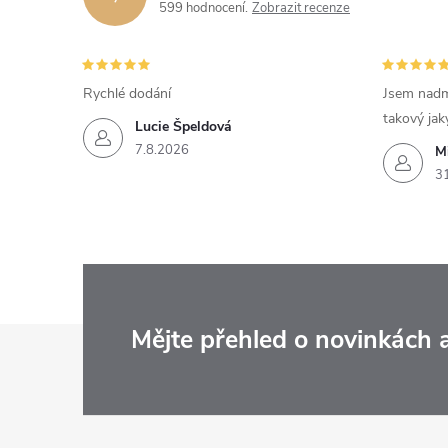
599 hodnocení
Zobrazit recenze
Rychlé dodání
Jsem nadm
takový jak
Lucie Špeldová
7.8.2026
M
3
Z
Mějte přehled o novinkách
á
p