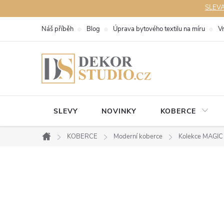
Přejít
SLEVA 
na
Náš příběh
Blog
Úprava bytového textilu na míru
V
obsah
SLEVY
NOVINKY
KOBERCE
KOBERCE
Moderní koberce
Kolekce MAGIC
Domů