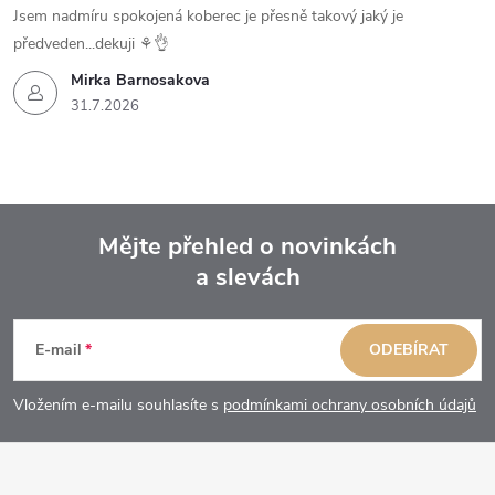
Jsem nadmíru spokojená koberec je přesně takový jaký je
předveden...dekuji ⚘️👌
Mirka Barnosakova
31.7.2026
Mějte přehled o novinkách
a slevách
Z
á
E-mail
ODEBÍRAT
p
Vložením e-mailu souhlasíte s
podmínkami ochrany osobních údajů
a