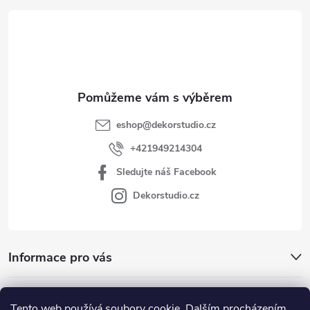
t
í
eshop
@
dekorstudio.cz
+421949214304
Sledujte náš Facebook
Dekorstudio.cz
Informace pro vás
Kategórie
Tento web používá soubory cookie. Dalším procházením