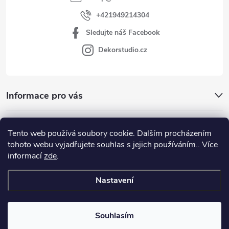
+421949214304
Sledujte náš Facebook
Dekorstudio.cz
Informace pro vás
Kategórie
Tento web používá soubory cookie. Dalším procházením
tohoto webu vyjadřujete souhlas s jejich používáním.. Více
Facebook
informací
zde
.
Nastavení
Copyright 2026
www.dekorstudio.cz
. Všechna práva vyhrazena.
Souhlasím
Vytvořil Shoptet