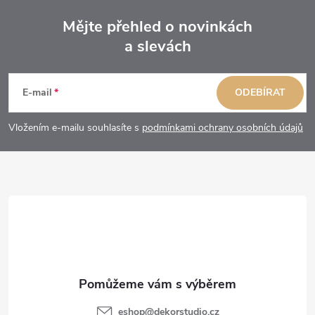
Mějte přehled o novinkách
a slevách
Z
á
E-mail
ODEBÍRAT
p
Vložením e-mailu souhlasíte s
podmínkami ochrany osobních údajů
a
t
í
eshop
@
dekorstudio.cz