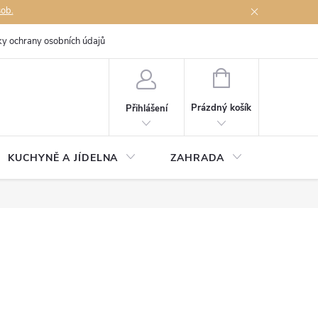
sob.
y ochrany osobních údajů
Napište nám
NÁKUPNÍ
KOŠÍK
Prázdný košík
Přihlášení
KUCHYNĚ A JÍDELNA
ZAHRADA
TÉMĚŘ