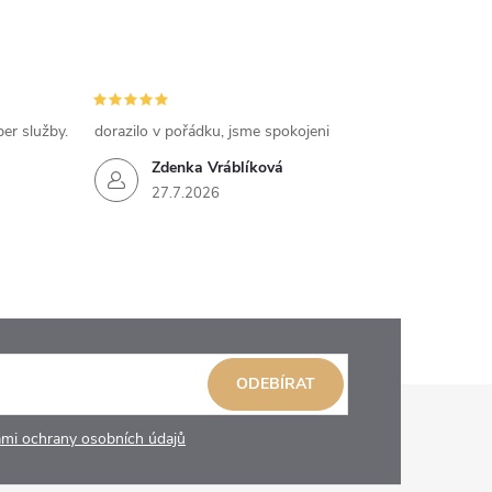
per služby.
dorazilo v pořádku, jsme spokojeni
Zdenka Vráblíková
27.7.2026
ODEBÍRAT
mi ochrany osobních údajů