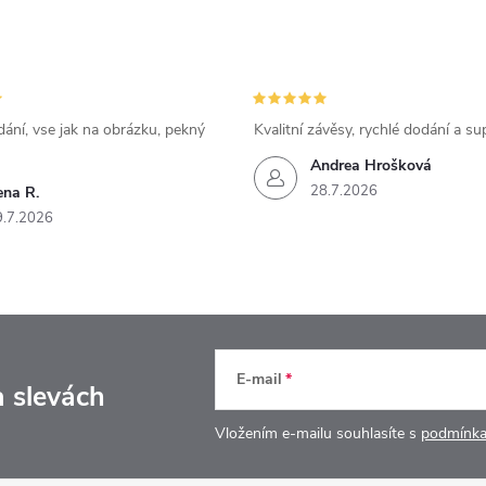
ání, vse jak na obrázku, pekný
Kvalitní závěsy, rychlé dodání a su
Andrea Hrošková
28.7.2026
ena R.
9.7.2026
E-mail
a slevách
Vložením e-mailu souhlasíte s
podmínka