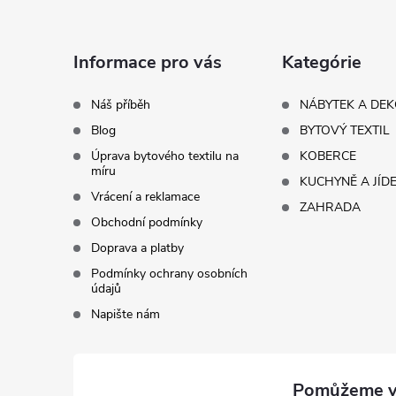
p
a
Informace pro vás
Kategórie
t
Náš příběh
NÁBYTEK A DE
Blog
BYTOVÝ TEXTIL
í
Úprava bytového textilu na
KOBERCE
míru
KUCHYNĚ A JÍD
Vrácení a reklamace
ZAHRADA
Obchodní podmínky
Doprava a platby
Podmínky ochrany osobních
údajů
Napište nám