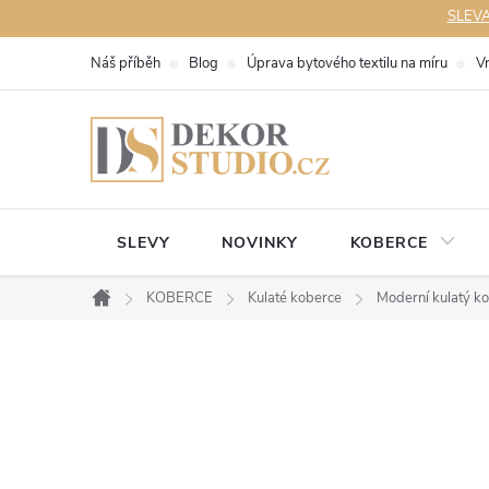
Přejít
SLEVA 
na
Náš příběh
Blog
Úprava bytového textilu na míru
V
obsah
SLEVY
NOVINKY
KOBERCE
KOBERCE
Kulaté koberce
Moderní kulatý 
Domů