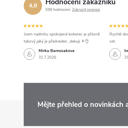
Hodnocení zákazníků
4,8
598 hodnocení
Zobrazit recenze
Jsem nadmíru spokojená koberec je přesně
Rychlé dod
takový jaký je předveden...dekuji ⚘️👌
set.
Mirka Barnosakova
Ir
31.7.2026
2
Z
Mějte přehled o novinkách
á