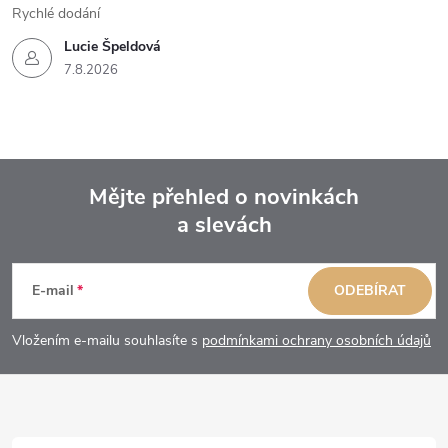
Rychlé dodání
Lucie Špeldová
7.8.2026
Mějte přehled o novinkách
a slevách
Z
á
E-mail
ODEBÍRAT
p
Vložením e-mailu souhlasíte s
podmínkami ochrany osobních údajů
a
t