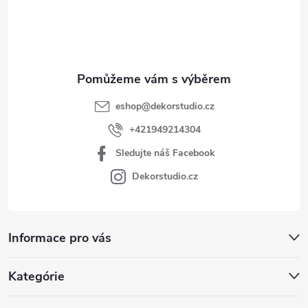
í
eshop
@
dekorstudio.cz
+421949214304
Sledujte náš Facebook
Dekorstudio.cz
Informace pro vás
Kategórie