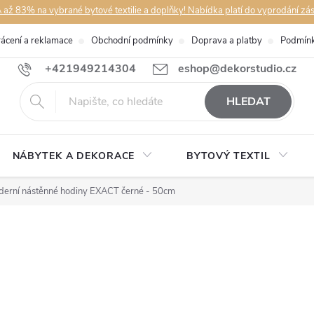
až 83% na vybrané bytové textilie a doplňky! Nabídka platí do vyprodání zá
rácení a reklamace
Obchodní podmínky
Doprava a platby
Podmínk
+421949214304
eshop@dekorstudio.cz
HLEDAT
NÁBYTEK A DEKORACE
BYTOVÝ TEXTIL
erní nástěnné hodiny EXACT černé - 50cm