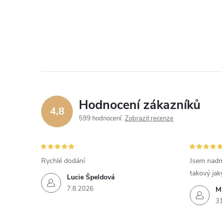
Hodnocení zákazníků
4,8
599 hodnocení
Zobrazit recenze
Rychlé dodání
Jsem nadm
takový jak
Lucie Špeldová
7.8.2026
M
3