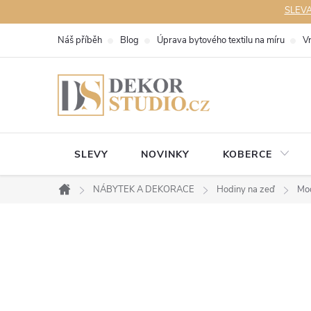
Přejít
SLEVA 
na
Náš příběh
Blog
Úprava bytového textilu na míru
V
obsah
SLEVY
NOVINKY
KOBERCE
NÁBYTEK A DEKORACE
Hodiny na zeď
Mod
Domů