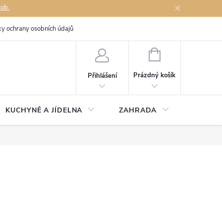
sob.
y ochrany osobních údajů
Napište nám
NÁKUPNÍ
KOŠÍK
Prázdný košík
Přihlášení
KUCHYNĚ A JÍDELNA
ZAHRADA
TÉMĚŘ