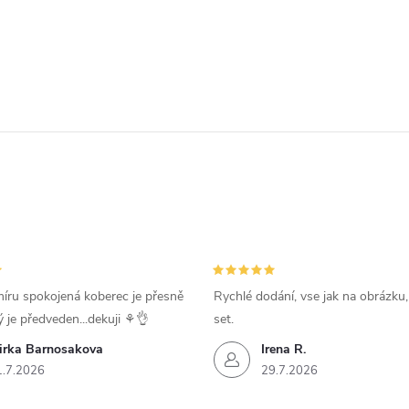
íru spokojená koberec je přesně
Rychlé dodání, vse jak na obrázku
ý je předveden...dekuji ⚘️👌
set.
irka Barnosakova
Irena R.
1.7.2026
29.7.2026