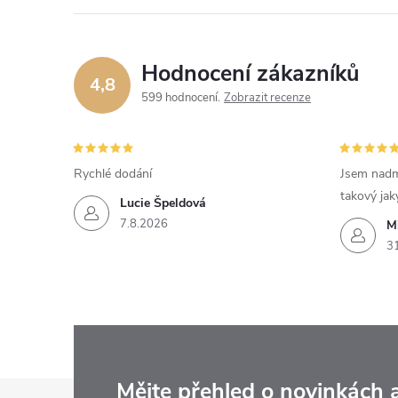
Hodnocení zákazníků
4,8
599 hodnocení
Zobrazit recenze
Rychlé dodání
Jsem nadm
takový jak
Lucie Špeldová
7.8.2026
M
3
Mějte přehled o novinkách