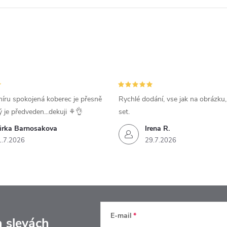
íru spokojená koberec je přesně
Rychlé dodání, vse jak na obrázku
ý je předveden...dekuji ⚘️👌
set.
irka Barnosakova
Irena R.
1.7.2026
29.7.2026
E-mail
a slevách