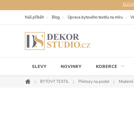
Přejít
SLEVA 
na
Náš příběh
Blog
Úprava bytového textilu na míru
V
obsah
SLEVY
NOVINKY
KOBERCE
BYTOVÝ TEXTIL
Přehozy na postel
Moderní 
Domů