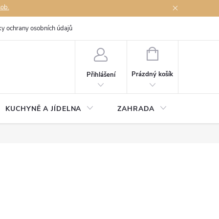
sob.
y ochrany osobních údajů
Napište nám
NÁKUPNÍ
KOŠÍK
Prázdný košík
Přihlášení
KUCHYNĚ A JÍDELNA
ZAHRADA
TÉMĚŘ