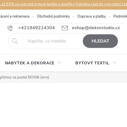
až 83% na vybrané bytové textilie a doplňky! Nabídka platí do vyprodání zá
rácení a reklamace
Obchodní podmínky
Doprava a platby
Podmínk
+421949214304
eshop@dekorstudio.cz
HLEDAT
NÁBYTEK A DEKORACE
BYTOVÝ TEXTIL
přehoz na postel BONI6 černý