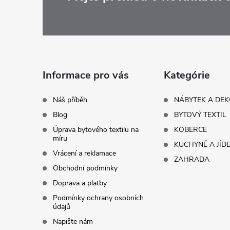
Z
á
p
a
Informace pro vás
Kategórie
t
Náš příběh
NÁBYTEK A DE
Blog
BYTOVÝ TEXTIL
í
Úprava bytového textilu na
KOBERCE
míru
KUCHYNĚ A JÍD
Vrácení a reklamace
ZAHRADA
Obchodní podmínky
Doprava a platby
Podmínky ochrany osobních
údajů
Napište nám