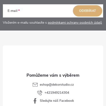
á
E-mail
ODEBÍRAT
p
Vložením e-mailu souhlasíte s
podmínkami ochrany osobních údajů
a
t
í
eshop
@
dekorstudio.cz
+421949214304
Sledujte náš Facebook