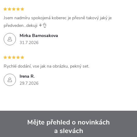
Jsem nadmíru spokojená koberec je přesně takový jaký je
předveden...dekuji ⚘️👌
Mirka Barnosakova
31.7.2026
Rychlé dodání, vse jak na obrázku, pekný set.
Irena R.
29.7.2026
Mějte přehled o novinkách
a slevách
Z