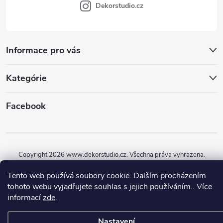
Dekorstudio.cz
Informace pro vás
Kategórie
Facebook
Copyright 2026
www.dekorstudio.cz
. Všechna práva vyhrazena.
Vytvořil Shoptet
Tento web používá soubory cookie. Dalším procházením
tohoto webu vyjadřujete souhlas s jejich používáním.. Více
informací
zde
.
Nastavení