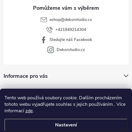
eshop
@
dekorstudio.cz
+421949214304
Sledujte náš Facebook
Dekorstudio.cz
Informace pro vás
Kategórie
Tento web používá soubory cookie. Dalším procházením
tohoto webu vyjadřujete souhlas s jejich používáním.. Více
Facebook
informací
zde
.
Nastavení