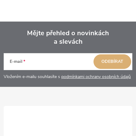
Mějte přehled o novinkách
a slevách
Z
á
E-mail
ODEBÍRAT
p
Vložením e-mailu souhlasíte s
podmínkami ochrany osobních údajů
a
t
í