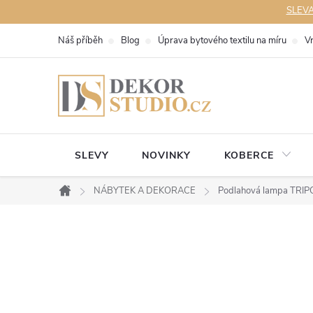
Přejít
SLEVA 
na
Náš příběh
Blog
Úprava bytového textilu na míru
V
obsah
SLEVY
NOVINKY
KOBERCE
NÁBYTEK A DEKORACE
Podlahová lampa TRIPO
Domů