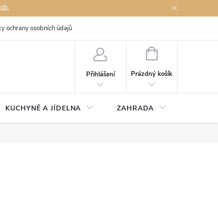
sob.
y ochrany osobních údajů
Napište nám
NÁKUPNÍ
KOŠÍK
Prázdný košík
Přihlášení
KUCHYNĚ A JÍDELNA
ZAHRADA
TÉMĚŘ