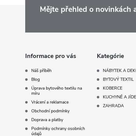
Z
Mějte přehled o novinkách
á
p
a
Informace pro vás
Kategórie
t
Náš příběh
NÁBYTEK A DE
Blog
BYTOVÝ TEXTIL
í
Úprava bytového textilu na
KOBERCE
míru
KUCHYNĚ A JÍD
Vrácení a reklamace
ZAHRADA
Obchodní podmínky
Doprava a platby
Podmínky ochrany osobních
údajů