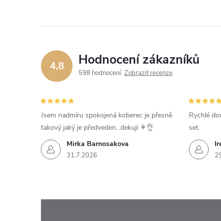
Hodnocení zákazníků
4,8
598 hodnocení
Zobrazit recenze
Jsem nadmíru spokojená koberec je přesně
Rychlé dod
takový jaký je předveden...dekuji ⚘️👌
set.
Mirka Barnosakova
Ir
31.7.2026
2