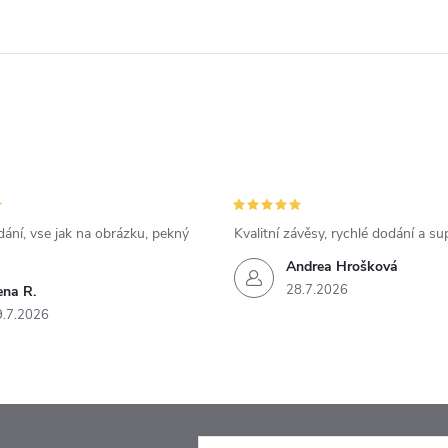
ání, vse jak na obrázku, pekný
Kvalitní závěsy, rychlé dodání a su
Andrea Hrošková
28.7.2026
ena R.
9.7.2026