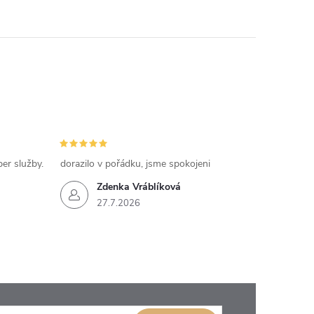
per služby.
dorazilo v pořádku, jsme spokojeni
Zdenka Vráblíková
27.7.2026