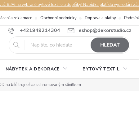
až 83% na vybrané bytové textilie a doplňky! Nabídka platí do vyprodání zá
rácení a reklamace
Obchodní podmínky
Doprava a platby
Podmínk
+421949214304
eshop@dekorstudio.cz
HLEDAT
NÁBYTEK A DEKORACE
BYTOVÝ TEXTIL
D na bílé trojnožce s chromovaným stínítkem