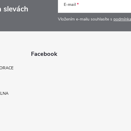
E-mail
a slevách
Vložením e-mailu souhlasíte s
podmínka
Facebook
KORACE
ELNA