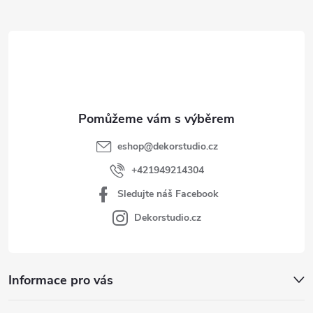
t
í
eshop
@
dekorstudio.cz
+421949214304
Sledujte náš Facebook
Dekorstudio.cz
Informace pro vás