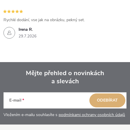
Rychlé dodání, vse jak na obrázku, pekný set.
Irena R.
29.7.2026
Mějte přehled o novinkách
a slevách
Z
á
E-mail
ODEBÍRAT
p
Vložením e-mailu souhlasíte s
podmínkami ochrany osobních údajů
a