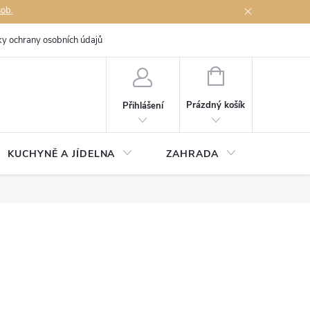
sob.
y ochrany osobních údajů
Napište nám
NÁKUPNÍ
KOŠÍK
Prázdný košík
Přihlášení
KUCHYNĚ A JÍDELNA
ZAHRADA
TÉMĚŘ