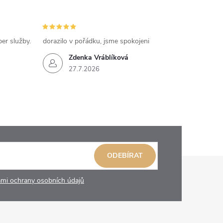
per služby.
dorazilo v pořádku, jsme spokojeni
Zdenka Vráblíková
27.7.2026
ODEBÍRAT
mi ochrany osobních údajů