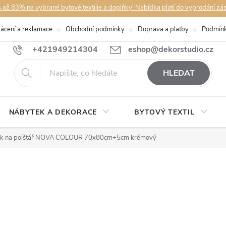
až 83% na vybrané bytové textilie a doplňky! Nabídka platí do vyprodání zá
rácení a reklamace
Obchodní podmínky
Doprava a platby
Podmínk
+421949214304
eshop@dekorstudio.cz
HLEDAT
NÁBYTEK A DEKORACE
BYTOVÝ TEXTIL
ak na polštář NOVA COLOUR 70x80cm+5cm krémový