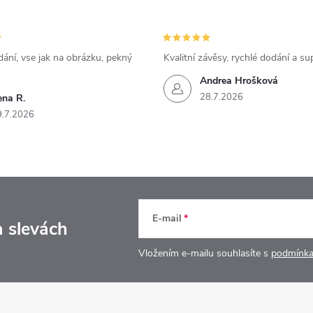
ání, vse jak na obrázku, pekný
Kvalitní závěsy, rychlé dodání a su
Andrea Hrošková
28.7.2026
ena R.
9.7.2026
E-mail
a slevách
Vložením e-mailu souhlasíte s
podmínka