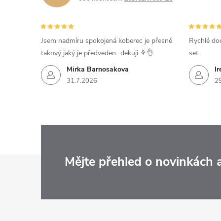
Jsem nadmíru spokojená koberec je přesně
Rychlé dod
takový jaký je předveden...dekuji ⚘️👌
set.
Mirka Barnosakova
Ir
31.7.2026
2
Z
Mějte přehled o novinkách
á
p