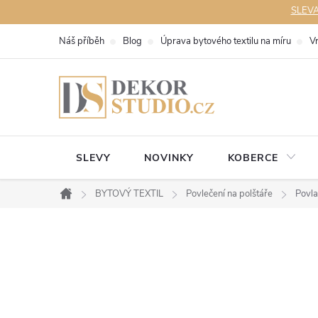
Přejít
SLEVA 
na
Náš příběh
Blog
Úprava bytového textilu na míru
V
obsah
SLEVY
NOVINKY
KOBERCE
BYTOVÝ TEXTIL
Povlečení na polštáře
Povl
Domů