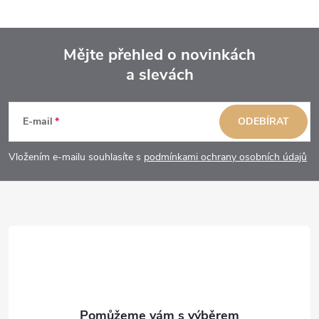
Mějte přehled o novinkách
a slevách
Z
á
E-mail
ODEBÍRAT
p
Vložením e-mailu souhlasíte s
podmínkami ochrany osobních údajů
a
t
í