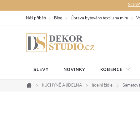
Přejít
SLEVA 
na
Náš příběh
Blog
Úprava bytového textilu na míru
V
obsah
SLEVY
NOVINKY
KOBERCE
KUCHYNĚ A JÍDELNA
Jídelní židle
Sametová 
Domů