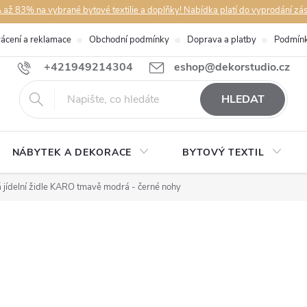
až 83% na vybrané bytové textilie a doplňky! Nabídka platí do vyprodání zá
rácení a reklamace
Obchodní podmínky
Doprava a platby
Podmínk
+421949214304
eshop@dekorstudio.cz
HLEDAT
NÁBYTEK A DEKORACE
BYTOVÝ TEXTIL
jídelní židle KARO tmavě modrá - černé nohy