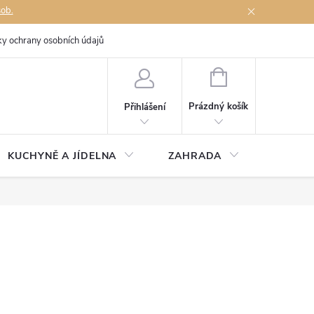
sob.
y ochrany osobních údajů
Napište nám
NÁKUPNÍ
KOŠÍK
Prázdný košík
Přihlášení
KUCHYNĚ A JÍDELNA
ZAHRADA
TÉMĚŘ