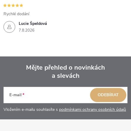
Rychlé dodání
Lucie Špeldová
7.8.2026
Mějte přehled o novinkách
a slevách
Z
á
E-mail
ODEBÍRAT
p
Vložením e-mailu souhlasíte s
podmínkami ochrany osobních údajů
a