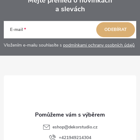
Mějte přehled o novinkách
a slevách
Z
á
E-mail
ODEBÍRAT
p
Vložením e-mailu souhlasíte s
podmínkami ochrany osobních údajů
a
t
í
eshop
@
dekorstudio.cz
+421949214304