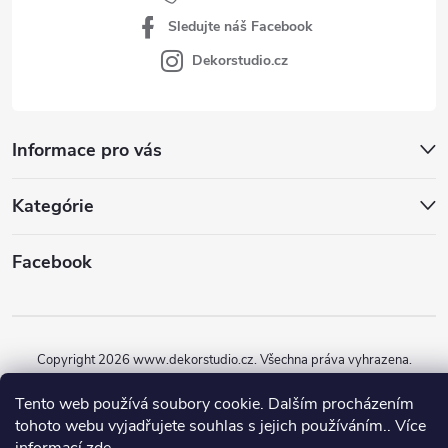
Sledujte náš Facebook
Dekorstudio.cz
Informace pro vás
Kategórie
Facebook
Copyright 2026
www.dekorstudio.cz
. Všechna práva vyhrazena.
Vytvořil Shoptet
Tento web používá soubory cookie. Dalším procházením
tohoto webu vyjadřujete souhlas s jejich používáním.. Více