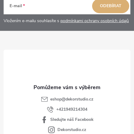
á
E-mail
ODEBÍRAT
p
Vložením e-mailu souhlasíte s
podmínkami ochrany osobních údajů
a
t
í
eshop
@
dekorstudio.cz
+421949214304
Sledujte náš Facebook
Dekorstudio.cz