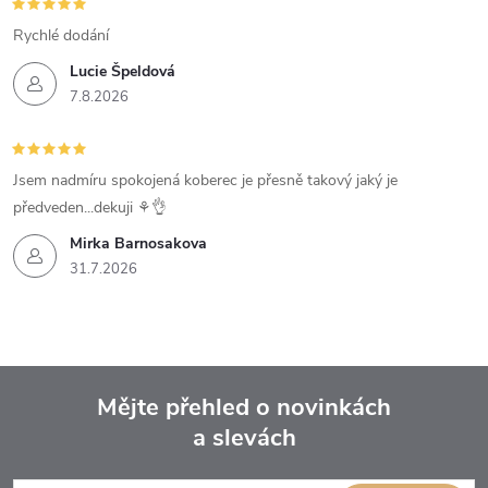
Rychlé dodání
Lucie Špeldová
7.8.2026
Jsem nadmíru spokojená koberec je přesně takový jaký je
předveden...dekuji ⚘️👌
Mirka Barnosakova
31.7.2026
Mějte přehled o novinkách
a slevách
Z