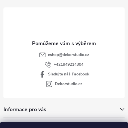
t
í
eshop
@
dekorstudio.cz
+421949214304
Sledujte náš Facebook
Dekorstudio.cz
Informace pro vás
Kategórie