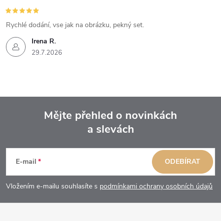
Rychlé dodání, vse jak na obrázku, pekný set.
Irena R.
29.7.2026
Mějte přehled o novinkách
a slevách
Z
á
E-mail
ODEBÍRAT
p
Vložením e-mailu souhlasíte s
podmínkami ochrany osobních údajů
a