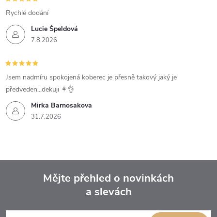
Rychlé dodání
Lucie Špeldová
7.8.2026
Jsem nadmíru spokojená koberec je přesně takový jaký je
předveden...dekuji ⚘️👌
Mirka Barnosakova
31.7.2026
Mějte přehled o novinkách
a slevách
Z