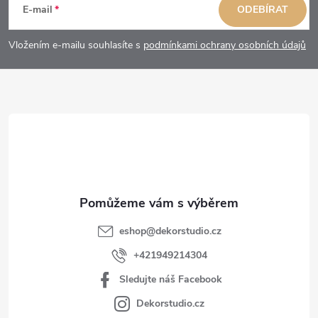
á
E-mail
ODEBÍRAT
p
Vložením e-mailu souhlasíte s
podmínkami ochrany osobních údajů
a
t
í
eshop
@
dekorstudio.cz
+421949214304
Sledujte náš Facebook
Dekorstudio.cz