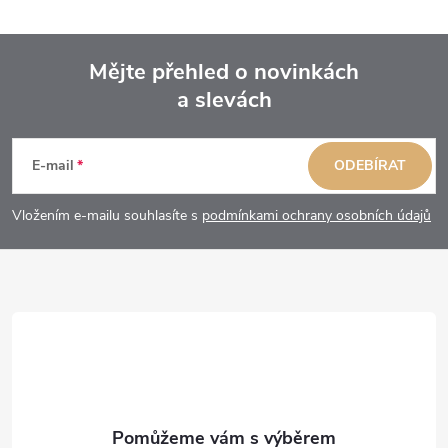
Mějte přehled o novinkách
a slevách
Z
á
E-mail
ODEBÍRAT
p
Vložením e-mailu souhlasíte s
podmínkami ochrany osobních údajů
a
t
í