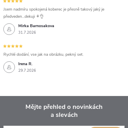
Jsem nadmíru spokojená koberec je přesně takový jaký je
předveden...dekuji ⚘️👌
Mirka Barnosakova
31.7.2026
Rychlé dodání, vse jak na obrázku, pekný set.
Irena R.
29.7.2026
Mějte přehled o novinkách
a slevách
Z