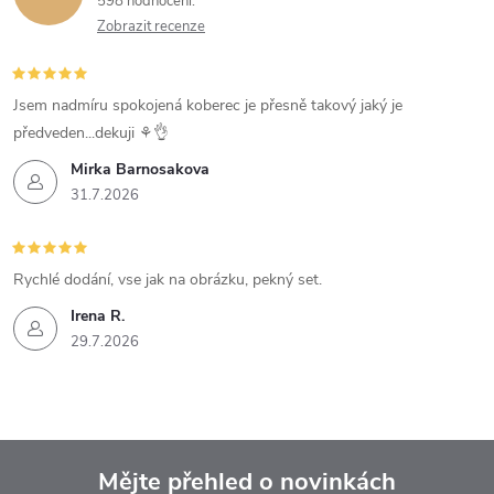
598 hodnocení
Zobrazit recenze
Jsem nadmíru spokojená koberec je přesně takový jaký je
předveden...dekuji ⚘️👌
Mirka Barnosakova
31.7.2026
Rychlé dodání, vse jak na obrázku, pekný set.
Irena R.
29.7.2026
Mějte přehled o novinkách