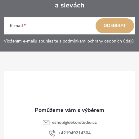
a slevách
Z
á
E-mail
ODEBÍRAT
p
Vložením e-mailu souhlasíte s
podmínkami ochrany osobních údajů
a
t
í
eshop
@
dekorstudio.cz
+421949214304