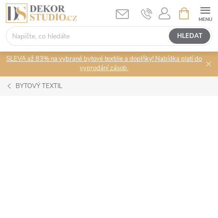
Přejít
NÁKUPNÍ
KOŠÍK
na
obsah
HLEDAT
SLEVA až 83% na vybrané bytové textilie a doplňky! Nabídka platí do
vyprodání zásob.
BYTOVÝ TEXTIL