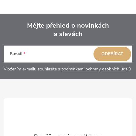
Mějte přehled o novinkách
a slevách
Z
á
E-mail
ODEBÍRAT
p
Vložením e-mailu souhlasíte s
podmínkami ochrany osobních údajů
a
t
í