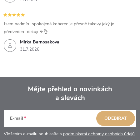
7.8.2026
Jsem nadmíru spokojená koberec je přesně takový jaký je
předveden...dekuji ⚘️👌
Mirka Barnosakova
31.7.2026
Mějte přehled o novinkách
a slevách
Z
á
E-mail
ODEBÍRAT
p
Vložením e-mailu souhlasíte s
podmínkami ochrany osobních údajů