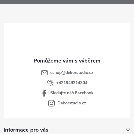
a
t
í
eshop
@
dekorstudio.cz
+421949214304
Sledujte náš Facebook
Dekorstudio.cz
Informace pro vás