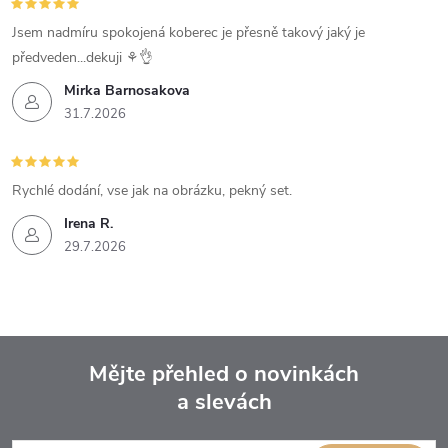
Jsem nadmíru spokojená koberec je přesně takový jaký je
předveden...dekuji ⚘️👌
Mirka Barnosakova
31.7.2026
Rychlé dodání, vse jak na obrázku, pekný set.
Irena R.
29.7.2026
Mějte přehled o novinkách
a slevách
Z