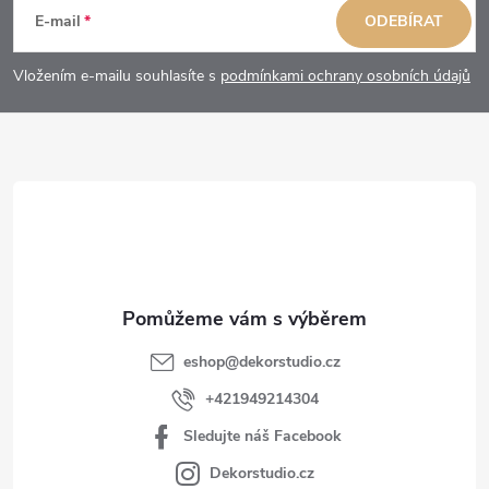
á
E-mail
ODEBÍRAT
p
Vložením e-mailu souhlasíte s
podmínkami ochrany osobních údajů
a
t
í
eshop
@
dekorstudio.cz
+421949214304
Sledujte náš Facebook
Dekorstudio.cz