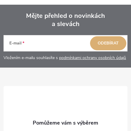
Mějte přehled o novinkách
a slevách
Z
á
E-mail
ODEBÍRAT
p
Vložením e-mailu souhlasíte s
podmínkami ochrany osobních údajů
a
t
í