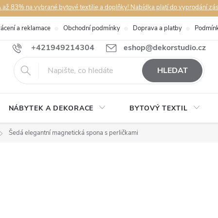
až 83% na vybrané bytové textilie a doplňky! Nabídka platí do vyprodání zá
rácení a reklamace
Obchodní podmínky
Doprava a platby
Podmínk
+421949214304
eshop@dekorstudio.cz
HLEDAT
NÁBYTEK A DEKORACE
BYTOVÝ TEXTIL
Šedá elegantní magnetická spona s perličkami