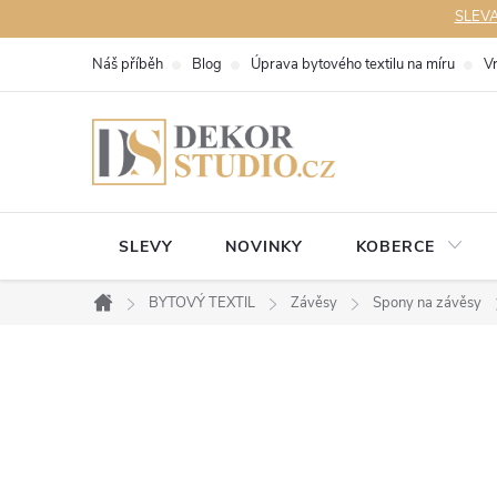
Přejít
SLEVA 
na
Náš příběh
Blog
Úprava bytového textilu na míru
V
obsah
SLEVY
NOVINKY
KOBERCE
BYTOVÝ TEXTIL
Závěsy
Spony na závěsy
Domů