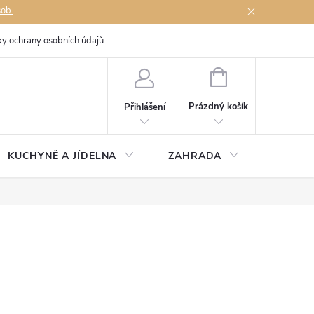
sob.
y ochrany osobních údajů
Napište nám
NÁKUPNÍ
KOŠÍK
Prázdný košík
Přihlášení
KUCHYNĚ A JÍDELNA
ZAHRADA
TÉMĚŘ