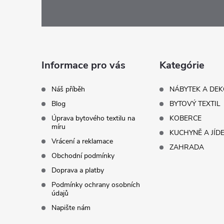
á
p
a
Informace pro vás
Kategórie
t
Náš příběh
NÁBYTEK A DE
Blog
BYTOVÝ TEXTIL
í
Úprava bytového textilu na
KOBERCE
míru
KUCHYNĚ A JÍD
Vrácení a reklamace
ZAHRADA
Obchodní podmínky
Doprava a platby
Podmínky ochrany osobních
údajů
Napište nám