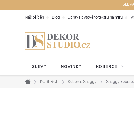
Přejít
SLEVA 
na
Náš příběh
Blog
Úprava bytového textilu na míru
V
obsah
SLEVY
NOVINKY
KOBERCE
KOBERCE
Koberce Shaggy
Shaggy koberec
Domů