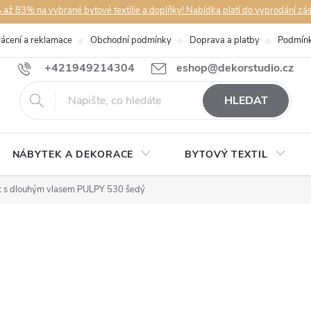
až 83% na vybrané bytové textilie a doplňky! Nabídka platí do vyprodání zá
rácení a reklamace
Obchodní podmínky
Doprava a platby
Podmínk
+421949214304
eshop@dekorstudio.cz
HLEDAT
NÁBYTEK A DEKORACE
BYTOVÝ TEXTIL
 s dlouhým vlasem PULPY 530 šedý