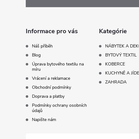
á
p
a
Informace pro vás
Kategórie
t
Náš příběh
NÁBYTEK A DE
Blog
BYTOVÝ TEXTIL
í
Úprava bytového textilu na
KOBERCE
míru
KUCHYNĚ A JÍD
Vrácení a reklamace
ZAHRADA
Obchodní podmínky
Doprava a platby
Podmínky ochrany osobních
údajů
Napište nám