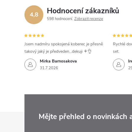
Hodnocení zákazníků
4,8
598 hodnocení
Zobrazit recenze
Jsem nadmíru spokojená koberec je přesně
Rychlé dod
takový jaký je předveden...dekuji ⚘️👌
set.
Mirka Barnosakova
Ir
31.7.2026
2
Z
Mějte přehled o novinkách