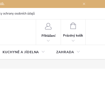
sob.
y ochrany osobních údajů
Napište nám
NÁKUPNÍ
KOŠÍK
Prázdný košík
Přihlášení
KUCHYNĚ A JÍDELNA
ZAHRADA
TÉMĚŘ