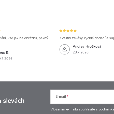
ání, vse jak na obrázku, pekný
Kvalitní závěsy, rychlé dodání a su
Andrea Hrošková
28.7.2026
ena R.
9.7.2026
E-mail
a slevách
Vložením e-mailu souhlasíte s
podmínka