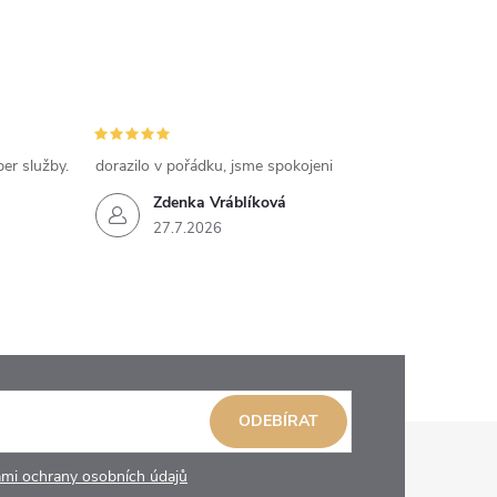
per služby.
dorazilo v pořádku, jsme spokojeni
Zdenka Vráblíková
27.7.2026
ODEBÍRAT
mi ochrany osobních údajů