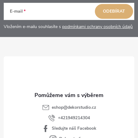
á
E-mail
ODEBÍRAT
p
Vložením e-mailu souhlasíte s
podmínkami ochrany osobních údajů
a
t
í
eshop
@
dekorstudio.cz
+421949214304
Sledujte náš Facebook