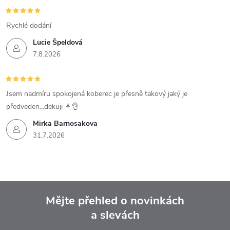
Rychlé dodání
Lucie Špeldová
7.8.2026
Jsem nadmíru spokojená koberec je přesně takový jaký je
předveden...dekuji ⚘️👌
Mirka Barnosakova
31.7.2026
Mějte přehled o novinkách
a slevách
Z