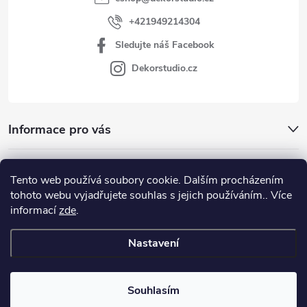
+421949214304
Sledujte náš Facebook
Dekorstudio.cz
Informace pro vás
Kategórie
Tento web používá soubory cookie. Dalším procházením
tohoto webu vyjadřujete souhlas s jejich používáním.. Více
Facebook
informací
zde
.
Nastavení
Copyright 2026
www.dekorstudio.cz
. Všechna práva vyhrazena.
Souhlasím
Vytvořil Shoptet