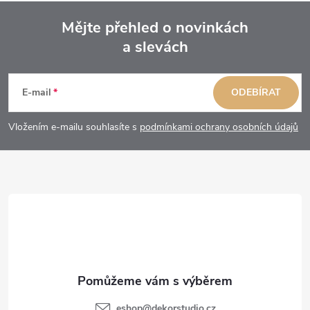
Mějte přehled o novinkách
a slevách
Z
á
E-mail
ODEBÍRAT
p
Vložením e-mailu souhlasíte s
podmínkami ochrany osobních údajů
a
t
í
eshop
@
dekorstudio.cz