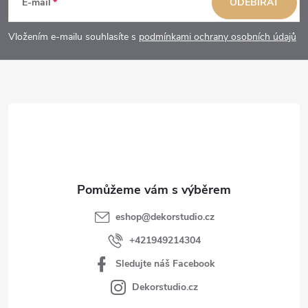
á
E-mail
ODEBÍRAT
p
Vložením e-mailu souhlasíte s
podmínkami ochrany osobních údajů
a
t
í
eshop
@
dekorstudio.cz
+421949214304
Sledujte náš Facebook
Dekorstudio.cz