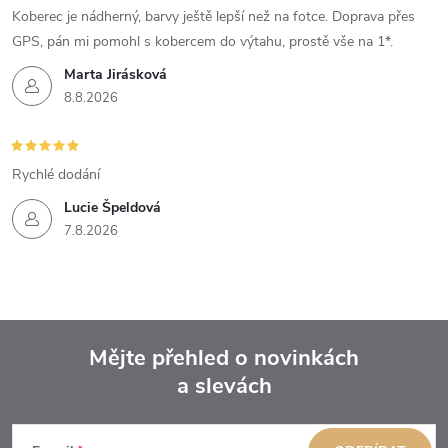
Koberec je nádherný, barvy ještě lepší než na fotce. Doprava přes
GPS, pán mi pomohl s kobercem do výtahu, prostě vše na 1*.
Marta Jirásková
8.8.2026
Rychlé dodání
Lucie Špeldová
7.8.2026
Mějte přehled o novinkách
a slevách
Z