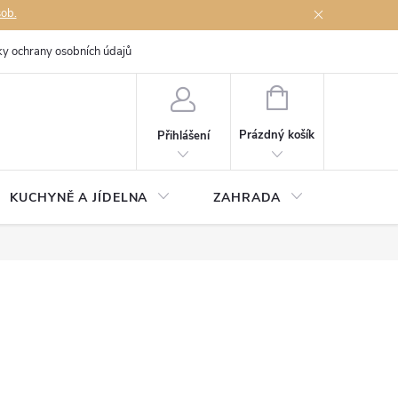
sob.
y ochrany osobních údajů
Napište nám
NÁKUPNÍ
KOŠÍK
Prázdný košík
Přihlášení
KUCHYNĚ A JÍDELNA
ZAHRADA
TÉMĚŘ