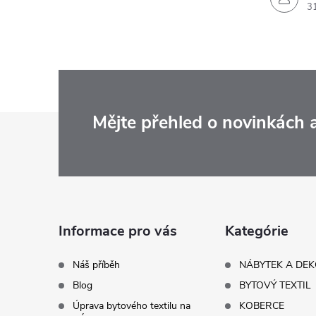
3
Z
Mějte přehled o novinkách
á
p
a
Informace pro vás
Kategórie
t
Náš příběh
NÁBYTEK A DE
Blog
BYTOVÝ TEXTIL
í
Úprava bytového textilu na
KOBERCE