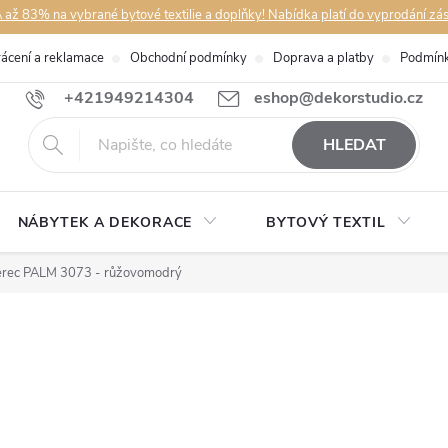
až 83% na vybrané bytové textilie a doplňky! Nabídka platí do vyprodání zá
rácení a reklamace
Obchodní podmínky
Doprava a platby
Podmínk
+421949214304
eshop@dekorstudio.cz
HLEDAT
NÁBYTEK A DEKORACE
BYTOVÝ TEXTIL
erec PALM 3073 - růžovomodrý