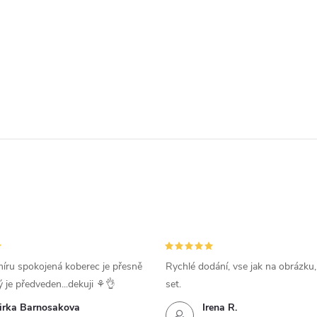
íru spokojená koberec je přesně
Rychlé dodání, vse jak na obrázku
ý je předveden...dekuji ⚘️👌
set.
irka Barnosakova
Irena R.