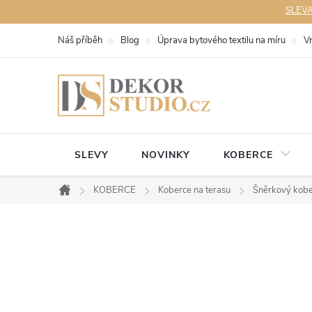
Přejít
SLEVA 
na
Náš příběh
Blog
Úprava bytového textilu na míru
V
obsah
SLEVY
NOVINKY
KOBERCE
KOBERCE
Koberce na terasu
Šněrkový kob
Domů