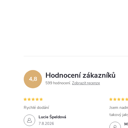
Hodnocení zákazníků
4,8
599 hodnocení
Zobrazit recenze
Rychlé dodání
Jsem nadm
takový jak
Lucie Špeldová
7.8.2026
M