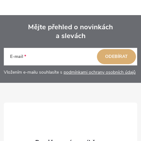
Mějte přehled o novinkách
a slevách
Z
á
E-mail
ODEBÍRAT
p
Vložením e-mailu souhlasíte s
podmínkami ochrany osobních údajů
a
t
í