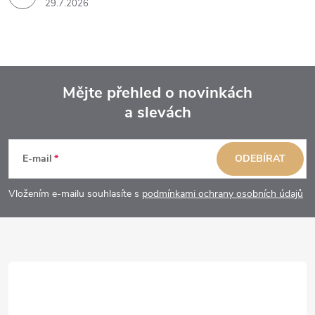
29.7.2026
Mějte přehled o novinkách
a slevách
Z
á
E-mail
ODEBÍRAT
p
Vložením e-mailu souhlasíte s
podmínkami ochrany osobních údajů
a
t
í