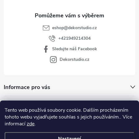
eshop
@
dekorstudio.cz
+421949214304
Sledujte náš Facebook
Dekorstudio.cz
Informace pro vás
Kategórie
Tento web používá soubory cookie. Dalším procházením
tohoto webu vyjadřujete souhlas s jejich používáním.. Více
Facebook
informací
zde
.
Nastavení