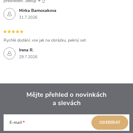
předveden...dekuji ⚘️👌
Mirka Barnosakova
31.7.2026
Rychlé dodání, vse jak na obrázku, pekný set.
Irena R.
29.7.2026
Mějte přehled o novinkách
a slevách
Z
á
E-mail
ODEBÍRAT