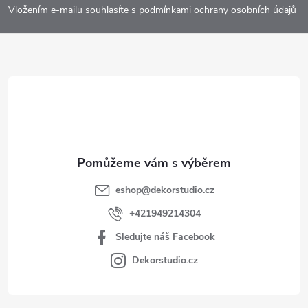
p
Vložením e-mailu souhlasíte s
podmínkami ochrany osobních údajů
a
t
í
eshop
@
dekorstudio.cz
+421949214304
Sledujte náš Facebook
Dekorstudio.cz