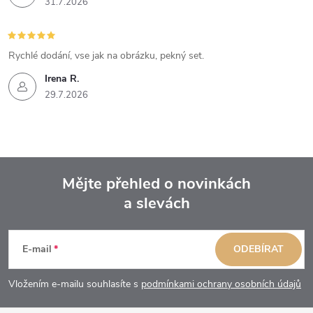
31.7.2026
Rychlé dodání, vse jak na obrázku, pekný set.
Irena R.
29.7.2026
Mějte přehled o novinkách
a slevách
Z
á
E-mail
ODEBÍRAT
p
Vložením e-mailu souhlasíte s
podmínkami ochrany osobních údajů