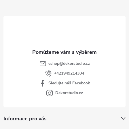
a
t
í
eshop
@
dekorstudio.cz
+421949214304
Sledujte náš Facebook
Dekorstudio.cz
Informace pro vás