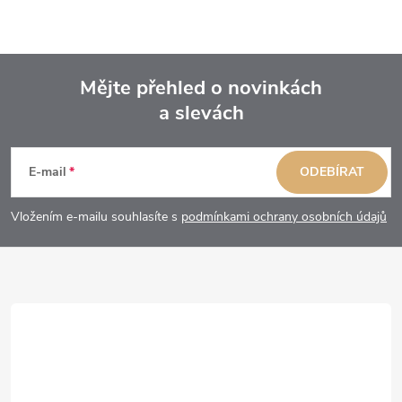
Mějte přehled o novinkách
a slevách
Z
á
E-mail
ODEBÍRAT
p
Vložením e-mailu souhlasíte s
podmínkami ochrany osobních údajů
a
t
í