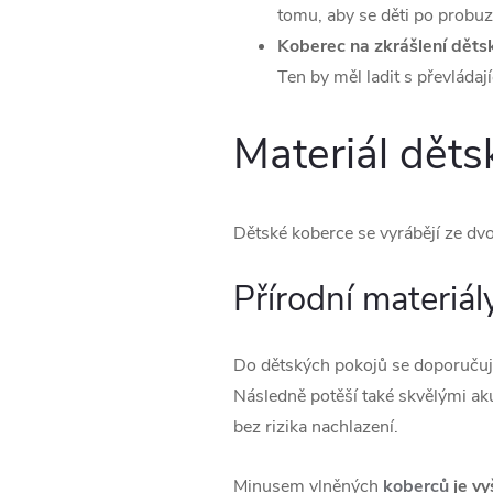
tomu, aby se děti po probuz
Koberec na zkrášlení děts
Ten by měl ladit s převládaj
Materiál dět
Dětské koberce se vyrábějí ze dvo
Přírodní materiál
Do dětských pokojů se doporučuj
Následně potěší také skvělými aku
bez rizika nachlazení.
Minusem vlněných
koberců
je vy