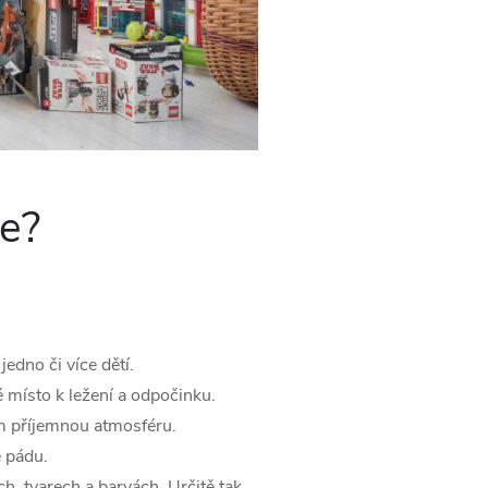
e?
jedno či více dětí.
é místo k ležení a odpočinku.
m příjemnou atmosféru.
ě pádu.
h, tvarech a barvách. Určitě tak