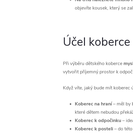
objevíte kousek, který se zalí
Účel koberce
Při výběru dětského koberce
mysl
vytvořit příjemný prostor k odpoč
Když víte, jaký bude mít koberec 
Koberec na hraní
– měl by b
které dětem nebudou překáž
Koberec k odpočinku
– ide
Koberec k posteli
– do tét