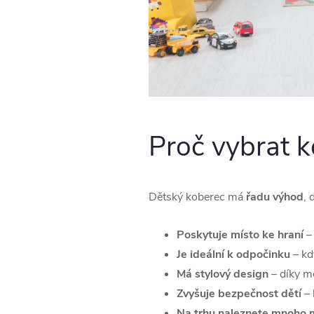
Proč vybrat 
Dětský koberec má
řadu výhod
, 
Poskytuje místo ke hraní
–
Je ideální k odpočinku
– k
Má stylový design
– díky m
Zvyšuje bezpečnost dětí
– 
Na trhu naleznete mnoho