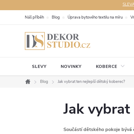
Přejít
SLEVA 
na
Náš příběh
Blog
Úprava bytového textilu na míru
V
obsah
SLEVY
NOVINKY
KOBERCE
Blog
Jak vybrat ten nejlepší dětský koberec?
Domů
Jak vybrat
Součástí dětského pokoje bývá 