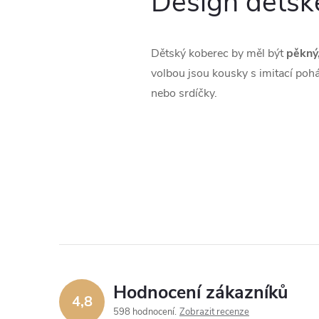
Design dětsk
Dětský koberec by měl být
pěkný,
volbou jsou kousky s imitací pohá
nebo srdíčky.
Hodnocení zákazníků
4,8
598 hodnocení
Zobrazit recenze