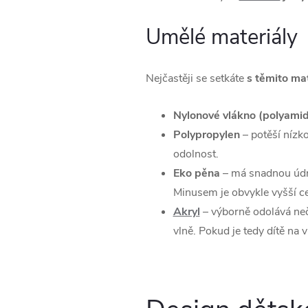
Umělé materiály
Nejčastěji se setkáte
s těmito mat
Nylonové vlákno (polyami
Polypropylen
– potěší nízko
odolnost.
Eko pěna
– má snadnou údržb
Minusem je obvykle vyšší c
Akryl
– výborně odolává neč
vlně. Pokud je tedy dítě na 