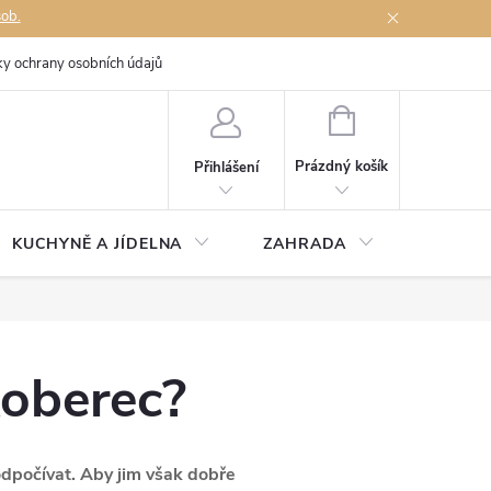
sob.
y ochrany osobních údajů
Napište nám
NÁKUPNÍ
KOŠÍK
Prázdný košík
Přihlášení
KUCHYNĚ A JÍDELNA
ZAHRADA
TÉMĚŘ
koberec?
dpočívat. Aby jim však dobře