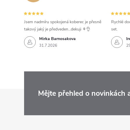
Jsem nadmíru spokojená koberec je přesně
Rychlé dod
takový jaký je předveden...dekuji ⚘️👌
set.
Mirka Barnosakova
Ir
31.7.2026
2
Z
Mějte přehled o novinkách
á
p