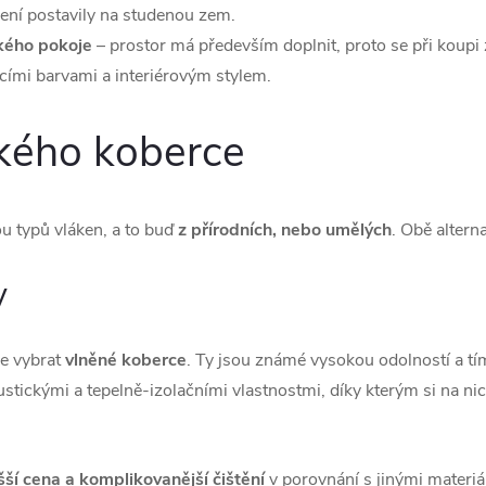
ení postavily na studenou zem.
kého pokoje
– prostor má především doplnit, proto se při koupi
ícími barvami a interiérovým stylem.
ského koberce
u typů vláken, a to buď
z přírodních, nebo umělých
. Obě altern
y
e vybrat
vlněné koberce
. Ty jsou známé vysokou odolností a tím
stickými a tepelně-izolačními vlastnostmi, díky kterým si na n
šší cena a komplikovanější čištění
v porovnání s jinými materiál