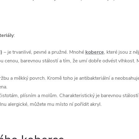
eriály
:
d)
– je trvanlivé, pevné a pružné. Mnohé
koberce
, které jsou z ně
u cenou, barevnou stálostí a tím, že umí dobře odvést vlhkost. 
u a měkký povrch. Kromě toho je antibakteriální a neobsahuje tě
ena.
istotám, plísním a molům. Charakteristický je barevnou stálost
vlnu alergické, můžete mu místo ní pořídit akryl.