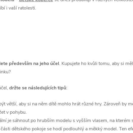
bí i vaší ratolesti.
ete především na jeho účel
. Kupujete ho kvůli tomu, aby si měl
inku?
účel,
držte se následujících tipů
:
ýt větší, aby si na něm dítě mohlo hrát různé hry. Zároveň by mě
et v pohybu.
ální je sáhnout po hrubším modelu s vyšším vlasem, na kterém s
o části dětského pokoje se hodí podlouhlý a měkký model. Ten ef