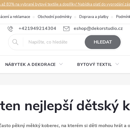
až 83% na vybrané bytové textilie a doplňky! Nabídka platí do vyprodání zá
rácení a reklamace
Obchodní podmínky
Doprava a platby
Podmínk
+421949214304
eshop@dekorstudio.cz
HLEDAT
NÁBYTEK A DEKORACE
BYTOVÝ TEXTIL
 ten nejlepší dětský 
často pěkný měkký koberec, na kterém si děti mohou hrát a o