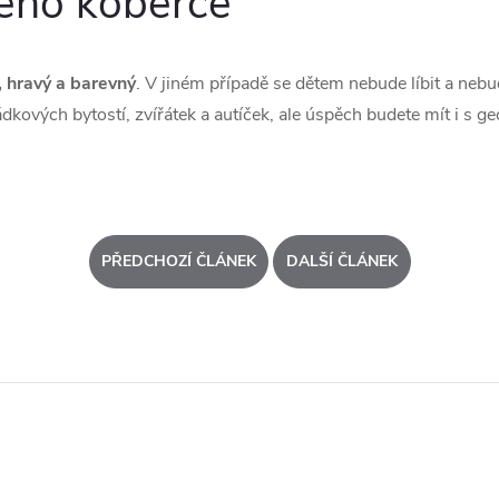
ého koberce
 hravý a barevný
. V jiném případě se dětem nebude líbit a nebu
dkových bytostí, zvířátek a autíček, ale úspěch budete mít i s g
PŘEDCHOZÍ ČLÁNEK
DALŠÍ ČLÁNEK