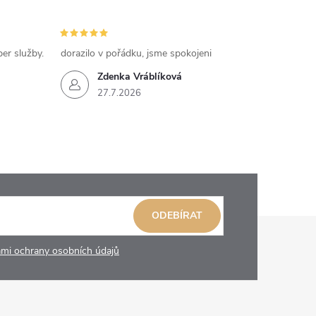
per služby.
dorazilo v pořádku, jsme spokojeni
Zdenka Vráblíková
27.7.2026
ODEBÍRAT
mi ochrany osobních údajů