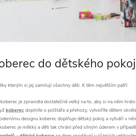
koberec do dětského pokoj
díky kterým si jej zamilují všechny děti. K těm největším patří:
 koberec je zpravidla dostatečně velký na to, aby si na něm hrálo 
dyž
koberec
doplníte o polštáře a přehozy, vytvoříte dětem skvěl
odernímu designu koberec doplňuje dětský pokoj a vytváří v ně
koberec je měkký a děti tak chrání před silným úderem v případ
 modelů
–
dětské koberce
se dnes prodávají v různých velikostec