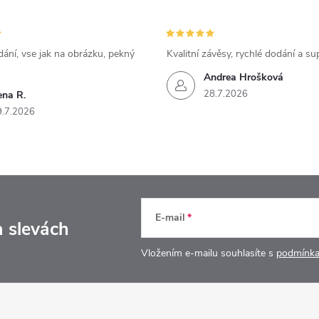
ání, vse jak na obrázku, pekný
Kvalitní závěsy, rychlé dodání a su
Andrea Hrošková
28.7.2026
ena R.
9.7.2026
E-mail
a slevách
Vložením e-mailu souhlasíte s
podmínka