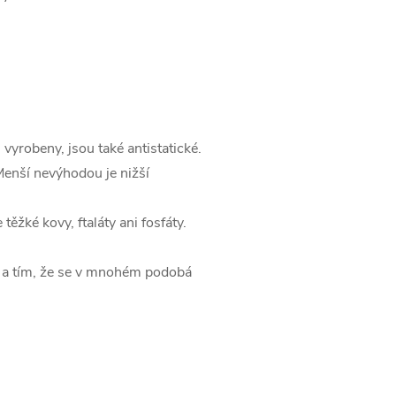
j vyrobeny, jsou také antistatické.
Menší nevýhodou je nižší
žké kovy, ftaláty ani fosfáty.
í a tím, že se v mnohém podobá