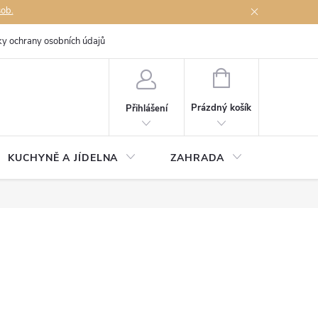
sob.
y ochrany osobních údajů
Napište nám
NÁKUPNÍ
KOŠÍK
Prázdný košík
Přihlášení
KUCHYNĚ A JÍDELNA
ZAHRADA
TÉMĚŘ