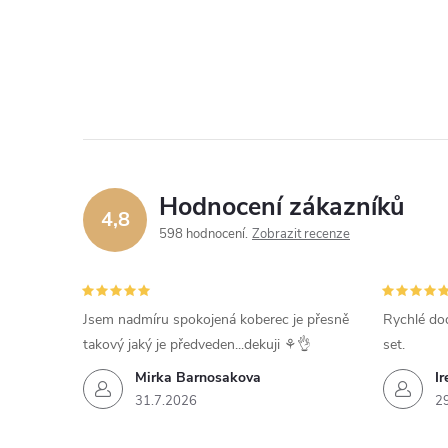
Hodnocení zákazníků
4,8
598 hodnocení
Zobrazit recenze
Jsem nadmíru spokojená koberec je přesně
Rychlé dod
takový jaký je předveden...dekuji ⚘️👌
set.
Mirka Barnosakova
Ir
31.7.2026
2