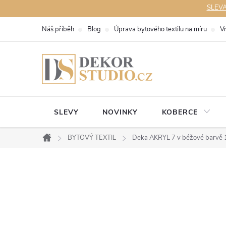
Přejít
SLEVA 
na
Náš příběh
Blog
Úprava bytového textilu na míru
V
obsah
SLEVY
NOVINKY
KOBERCE
BYTOVÝ TEXTIL
Deka AKRYL 7 v béžové barvě
Domů