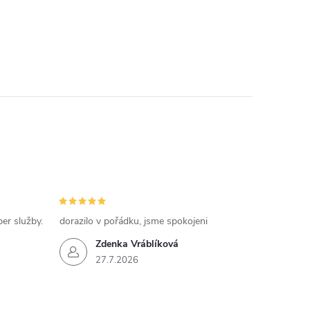
per služby.
dorazilo v pořádku, jsme spokojeni
Zdenka Vráblíková
27.7.2026