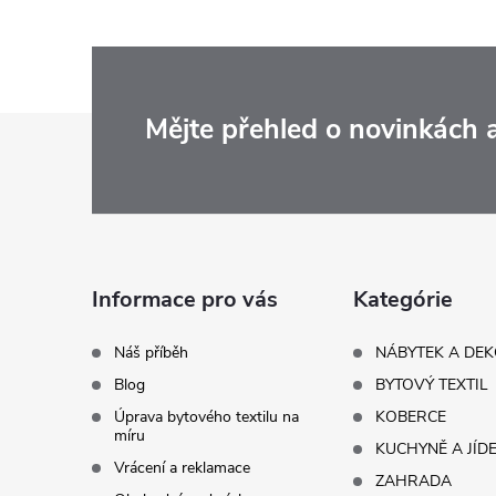
Z
Mějte přehled o novinkách
á
p
a
Informace pro vás
Kategórie
t
Náš příběh
NÁBYTEK A DE
Blog
BYTOVÝ TEXTIL
í
Úprava bytového textilu na
KOBERCE
míru
KUCHYNĚ A JÍD
Vrácení a reklamace
ZAHRADA