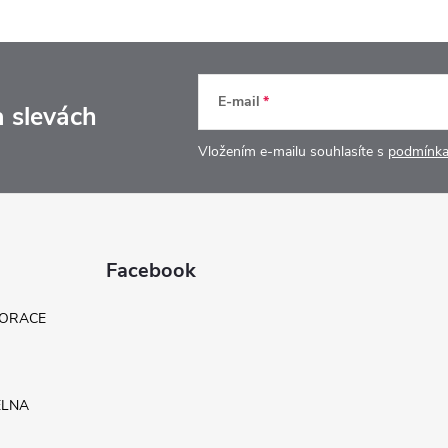
E-mail
a slevách
Vložením e-mailu souhlasíte s
podmínka
Facebook
KORACE
ELNA