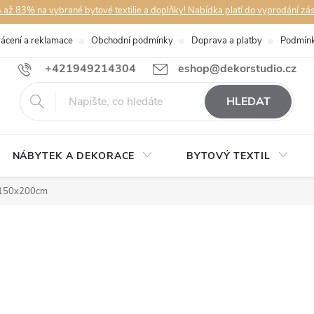
až 83% na vybrané bytové textilie a doplňky! Nabídka platí do vyprodání zá
rácení a reklamace
Obchodní podmínky
Doprava a platby
Podmínk
+421949214304
eshop@dekorstudio.cz
HLEDAT
NÁBYTEK A DEKORACE
BYTOVÝ TEXTIL
 150x200cm