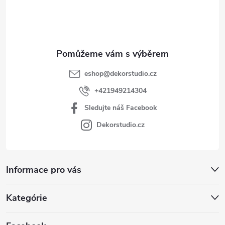
í
eshop
@
dekorstudio.cz
+421949214304
Sledujte náš Facebook
Dekorstudio.cz
Informace pro vás
Kategórie