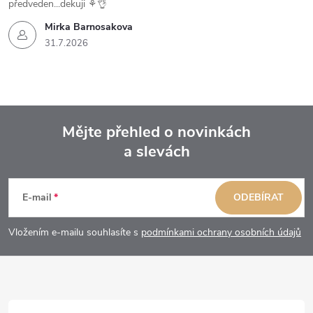
předveden...dekuji ⚘️👌
Mirka Barnosakova
31.7.2026
Mějte přehled o novinkách
a slevách
Z
á
E-mail
ODEBÍRAT
p
Vložením e-mailu souhlasíte s
podmínkami ochrany osobních údajů
a
t